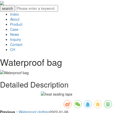
Index
About
Product
Case
News
Inquiry
Contact
CH
Waterproof bag
Detailed Description
Previous：
Waterproof clothing
2022-01-06